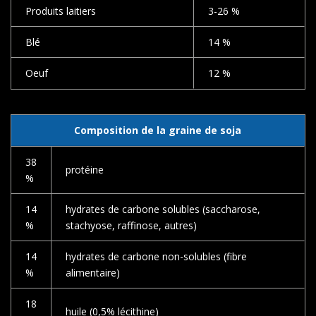
Produits laitiers
3-26 %
Blé
14 %
Oeuf
12 %
Composition de la graine de soja
38
protéine
%
14
hydrates de carbone solubles (saccharose,
%
stachyose, raffinose, autres)
14
hydrates de carbone non-solubles (fibre
%
alimentaire)
18
huile (0,5% lécithine)