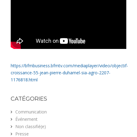
https://bfmbusiness.bfmtv.com/mediaplayer/video/objectif-
croissance-55-jean-pierre-duhamel-sia-agro-2207-
1176818.html
CATÉGORIES
Communication
Événement
Non classifié(e)
Presse